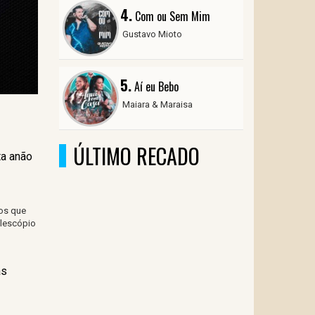
4.
Com ou Sem Mim
Gustavo Mioto
5.
Aí eu Bebo
Maiara & Maraisa
ÚLTIMO RECADO
a anão
dos que
elescópio
as