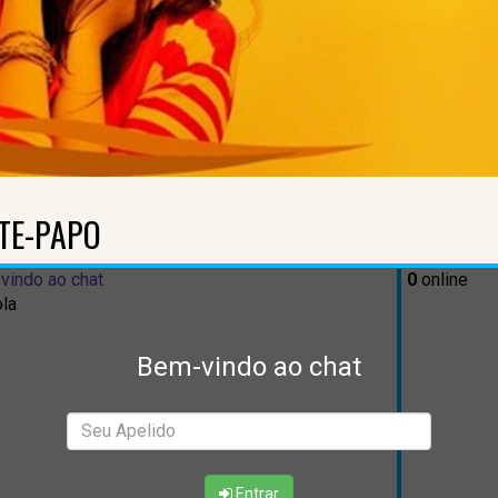
TE-PAPO
vindo ao chat
0
online
ola
Bem-vindo ao chat
Entrar