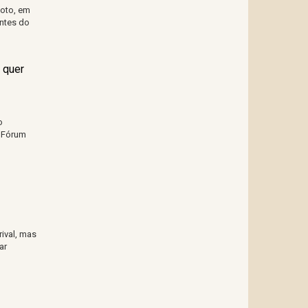
moto, em
ntes do
 quer
o
o Fórum
ival, mas
ar