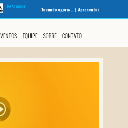
No Ar Agora:
Tocando agora:
... |
Apresentador:
AutoDJ |
Programa:
Pilot
EVENTOS
EQUIPE
SOBRE
CONTATO