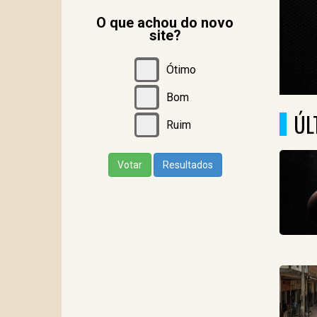
O que achou do novo
site?
Ótimo
Bom
ÚL
Ruim
Votar
Resultados